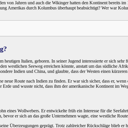
nden von Jahren und auch die Wikinger hatten den Kontinent bereits im 
kung Amerikas durch Kolumbus überhaupt beabsichtigt? Wer war Kolu
eg?
 im heutigen Italien, geboren. In seiner Jugend interessierte er sich seh
n westlichen Seeweg erreichen könnte, anstatt um das südliche Afrika
ondere Indien und China, und glaubte, dass der Westen einen kürzeren 
ine neue Route nach Indien zu finden. Er war sich sicher, dass er, wenn 
r Erde und wusste nicht, dass ihm der amerikanische Kontinent im We
ohn eines Wollwebers. Er entwickelte früh ein Interesse für die Seefahrt
ch, bevor er sich an das große Unternehmen wagte, eine westliche Route
eine Überzeugungen geprägt. Trotz zahlreicher Rückschläge blieb er ha