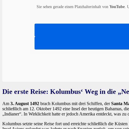
Sie sehen gerade einen Platzhalterinhalt von
YouTube
. 
Die erste Reise: Kolumbus‘ Weg in die „N
Am
3. August 1492
brach Kolumbus mit drei Schiffen, der
Santa Ma
schließlich am 12. Oktober 1492 eine Insel der heutigen Bahamas, di
„Indianer“. In Wirklichkeit hatte er jedoch Amerika entdeckt, was z
Kolumbus setzte seine Reise fort und erreichte schließlich die Küste
Insel Asiens gelandet war, kehrte er nach Spanien zurück, um von s