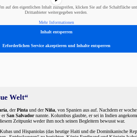
Um auf den eigentlichen Inhalt zuzugreifen, klicken Sie auf die Schaltfläche unt
Drittanbieter weitergegeben werden.
Mehr Informationen
Inhalt entsperren
Erforderlichen Service akzeptieren und Inhalte entsperren
eue Welt“
ría
, der
Pinta
und der
Niña
, von Spanien aus auf. Nachdem er wochenl
e er
San Salvador
nannte. Kolumbus glaubte, er sei in Indien angekom
u diesem Zeitpunkt weder ihm noch seinen Begleitern bewusst war.
n Kubas und Hispaniolas (das heutige Haiti und die Dominikanische Rep
einen „Entdeckungen“ zu berichten. König Ferdinand und Königin Isabe